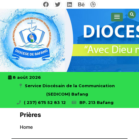
Skip
to
Avec Dieu nous ferons des prouesses
Diocese de Bafang!
content
8 août 2026
Service Diocésain de la Communication
(SEDICOM) Bafang
( 237) 675 52 83 12
BP. 213 Bafang
Prières
Home