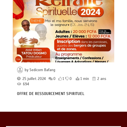
Mgr Abraham KOME visite certains
chantiers du Diocèse en compagnie du
bienfaiteur-donateur Mathurin
NGASSA
by
Sedicom Bafang
0
1 min
960
25 juillet 2024
0
1
0
1 min
2 ans
694
OFFRE DE RESSOURCEMENT SPIRITUEL
10ème anniversaire et fête patronale
de la paroisse anglophone CHRIST THE
KING
0
1 min
992