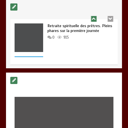
Retraite spirituelle des prêtres. Pleins
phares sur la première journée
0
915
Formation permanente des principaux
du Diocèse de Bafang
0
1 min
879
Mgr Abraham KOME visite certains