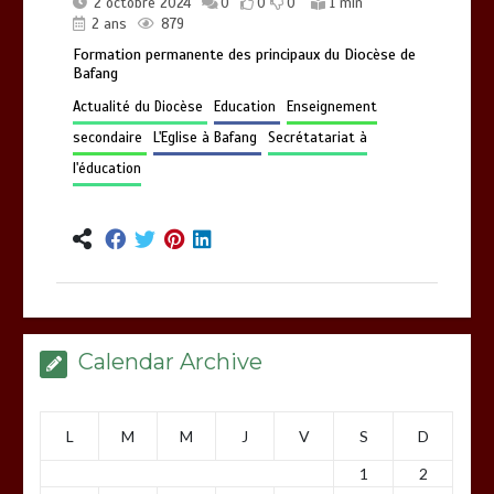
2 octobre 2024
0
0
0
1 min
2 ans
879
Formation permanente des principaux du Diocèse de
Bafang
Actualité du Diocèse
Education
Enseignement
secondaire
L'Eglise à Bafang
Secrétatariat à
l'éducation
Calendar Archive
L
M
M
J
V
S
D
1
2