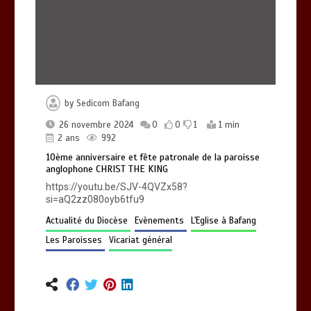
chantiers du Diocèse en compagnie du
bienfaiteur-donateur Mathurin
NGASSA
0
1 min
960
by
Sedicom Bafang
10ème anniversaire et fête patronale
de la paroisse anglophone CHRIST THE
26 novembre 2024
0
0
1
1 min
KING
2 ans
992
0
1 min
992
10ème anniversaire et fête patronale de la paroisse
anglophone CHRIST THE KING
https://youtu.be/SJV-4QVZx58?
si=aQ2zz080oyb6tfu9
Actualité du Diocèse
Evènements
L'Eglise à Bafang
Les Paroisses
Vicariat général