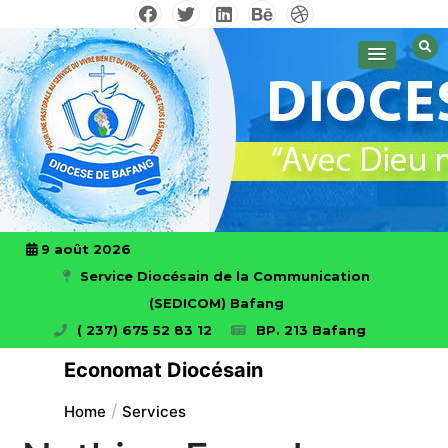
Skip
to
Avec Dieu nous ferons des prouesses
Diocese de Bafang!
content
9 août 2026
Service Diocésain de la Communication
(SEDICOM) Bafang
( 237) 675 52 83 12
BP. 213 Bafang
Economat Diocésain
Home
Services
Mgr Abraham KOME visite certains
chantiers du Diocèse en compagnie du