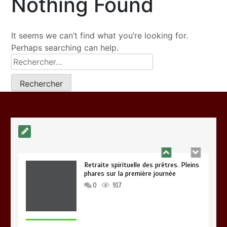
Nothing Found
bienfaiteur-donateur Mathurin
NGASSA
0
1 min
960
It seems we can’t find what you’re looking for.
Perhaps searching can help.
10ème anniversaire et fête patronale
de la paroisse anglophone CHRIST THE
KING
0
1 min
993
Retraite spirituelle des prêtres. Pleins
phares sur la première journée
0
917