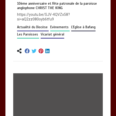
0
1 min
993
10ème anniversaire et fête patronale de la paroisse
anglophone CHRIST THE KING
https://youtu.be/SJV-4QVZx58?
si=aQ2zz080oyb6tfu9
Actualité du Diocèse
Evènements
L'Eglise à Bafang
Les Paroisses
Vicariat général