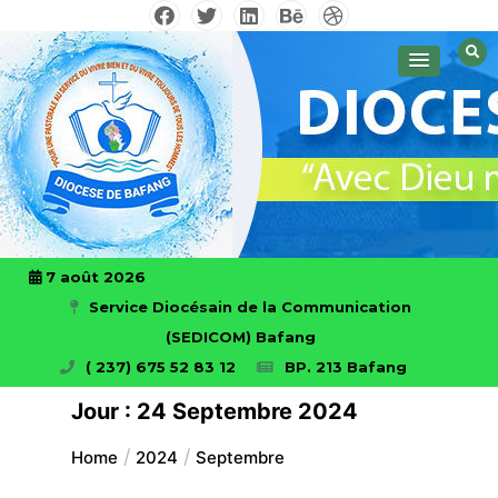
Skip
to
Avec Dieu nous ferons des prouesses
Diocese de Bafang!
content
7 août 2026
Service Diocésain de la Communication
(SEDICOM) Bafang
( 237) 675 52 83 12
BP. 213 Bafang
Jour :
24 Septembre 2024
Home
2024
Septembre