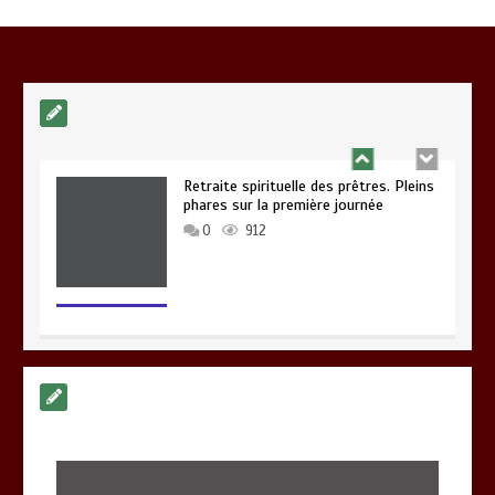
de la paroisse anglophone CHRIST THE
KING
0
1 min
988
Retraite spirituelle des prêtres. Pleins
phares sur la première journée
0
912
Formation permanente des principaux
du Diocèse de Bafang
0
1 min
877