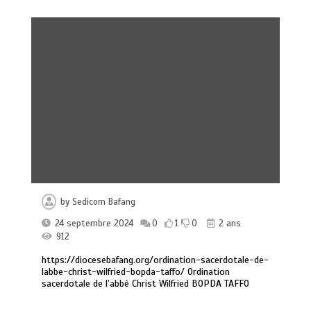
Mgr Abraham KOME visite certains
chantiers du Diocèse en compagnie du
by
Sedicom Bafang
bienfaiteur-donateur Mathurin
24 septembre 2024
0
1
0
2 ans
NGASSA
912
0
1 min
958
https://diocesebafang.org/ordination-sacerdotale-de-
labbe-christ-wilfried-bopda-taffo/ Ordination
sacerdotale de l’abbé Christ Wilfried BOPDA TAFFO
10ème anniversaire et fête patronale