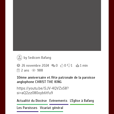
Mgr Abraham KOME visite certains
chantiers du Diocèse en compagnie du
bienfaiteur-donateur Mathurin
NGASSA
0
1 min
958
by
Sedicom Bafang
10ème anniversaire et fête patronale
de la paroisse anglophone CHRIST THE
26 novembre 2024
0
0
1
1 min
KING
2 ans
988
0
1 min
988
10ème anniversaire et fête patronale de la paroisse
anglophone CHRIST THE KING
https://youtu.be/SJV-4QVZx58?
si=aQ2zz080oyb6tfu9
Actualité du Diocèse
Evènements
L'Eglise à Bafang
Les Paroisses
Vicariat général