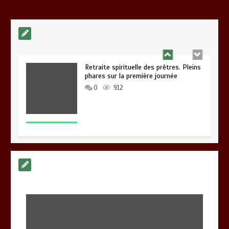
0
1 min
987
Retraite spirituelle des prêtres. Pleins
phares sur la première journée
0
912
Formation permanente des principaux
du Diocèse de Bafang
0
1 min
877