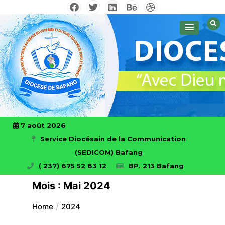
Skip
to
Avec Dieu nous ferons des prouesses
Diocese de Bafang!
content
7 août 2026
Service Diocésain de la Communication
(SEDICOM) Bafang
( 237) 675 52 83 12
BP. 213 Bafang
Mois :
Mai 2024
Home
2024