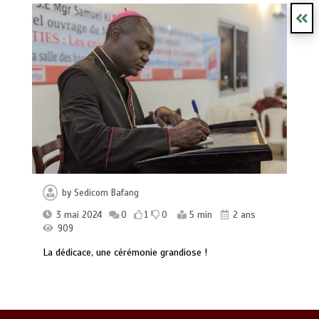
Mgr Abraham KOME visite certains
chantiers du Diocèse en compagnie du
bienfaiteur-donateur Mathurin
by
Sedicom Bafang
NGASSA
3 mai 2024
0
1
0
5 min
2 ans
0
1 min
957
909
La dédicace, une cérémonie grandiose !
10ème anniversaire et fête patronale
de la paroisse anglophone CHRIST THE
KING