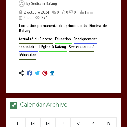
by
Sedicom Bafang
2 octobre 2024
0
0
0
1 min
2 ans
877
Formation permanente des principaux du Diocèse de
Bafang
Actualité du Diocèse
Education
Enseignement
secondaire
L'Eglise à Bafang
Secrétatariat à
l'éducation
Calendar Archive
L
M
M
J
V
S
D