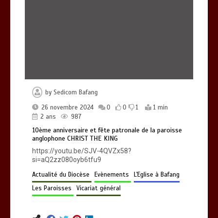
Mgr Abraham KOME visite certains
chantiers du Diocèse en compagnie du
bienfaiteur-donateur Mathurin
NGASSA
0
1 min
957
by
Sedicom Bafang
10ème anniversaire et fête patronale
de la paroisse anglophone CHRIST THE
26 novembre 2024
0
0
1
1 min
KING
2 ans
987
0
1 min
987
10ème anniversaire et fête patronale de la paroisse
anglophone CHRIST THE KING
https://youtu.be/SJV-4QVZx58?
si=aQ2zz080oyb6tfu9
Actualité du Diocèse
Evènements
L'Eglise à Bafang
Les Paroisses
Vicariat général