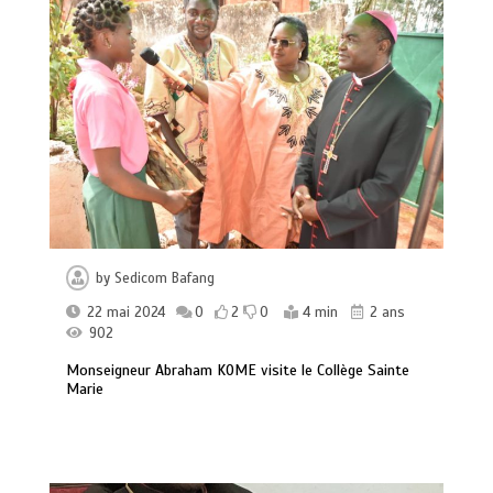
by
Sedicom Bafang
22 mai 2024
0
2
0
4 min
2 ans
902
Monseigneur Abraham KOME visite le Collège Sainte
Marie